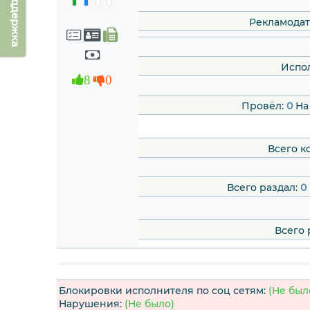
Техподдержка
Рекламодат
Испо
8
0
Провёл:
0
На
Всего к
Всего раздал:
0
Всего 
Блокировки исполнителя по соц сетям:
(Не был
Нарушения:
(Не было)