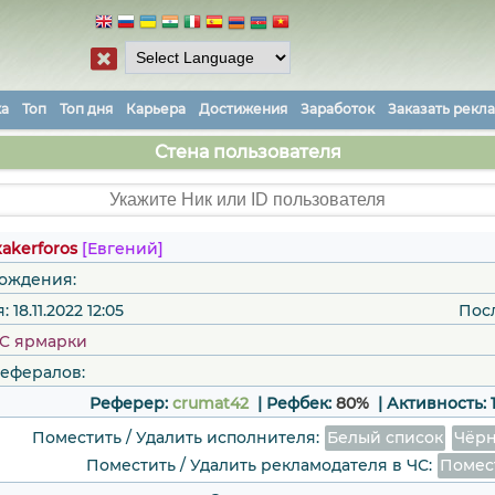
ка
Топ
Топ дня
Карьера
Достижения
Заработок
Заказать рекл
Стена пользователя
xakerforos
[Евгений]
рождения:
18.11.2022 12:05
Пос
C ярмарки
рефералов:
Реферер:
crumat42
| Рефбек:
80%
|
Активность:
Поместить / Удалить исполнителя:
Белый список
Чёрн
Поместить / Удалить рекламодателя в ЧС:
Помес