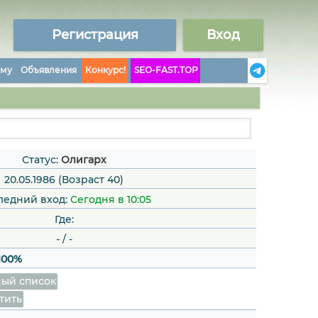
Регистрация
Вход
аму
Объявления
Конкурс!
SEO-FAST.TOP
Статус:
Олигарх
20.05.1986 (Возраст 40)
ледний вход:
Сегодня в 10:05
Где:
-
/
-
100%
ый список
тить