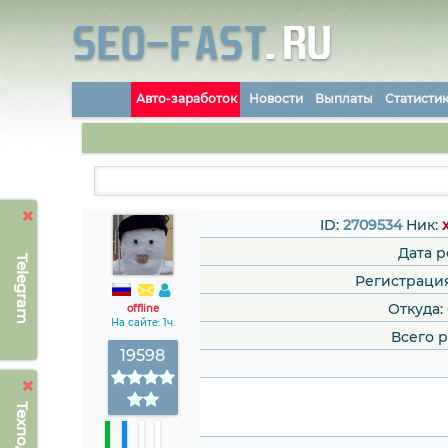
Авто-заработок
Новости
Выплаты
Статисти
ID:
2709534
Ник:
Дата 
Telegram
Регистрация: 
Откуда:
offline
На сайте: 1ч.
Всего 
19598