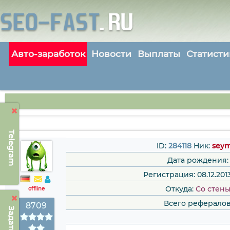
Авто-заработок
Новости
Выплаты
Статисти
Telegram
ID:
284118
Ник:
sey
Дата рождения:
Регистрация: 08.12.2013
Откуда:
Со стен
offline
Всего рефералов
8709