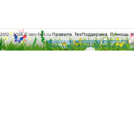
2012 - 2026 © seo-fast.ru
Правила
ТехПоддержка
Помощь
К