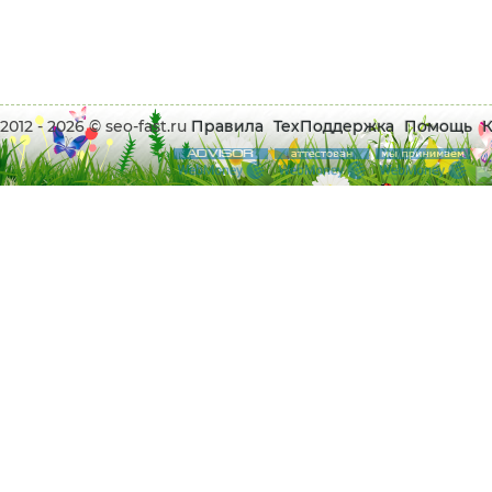
2012 - 2026 © seo-fast.ru
Правила
ТехПоддержка
Помощь
К