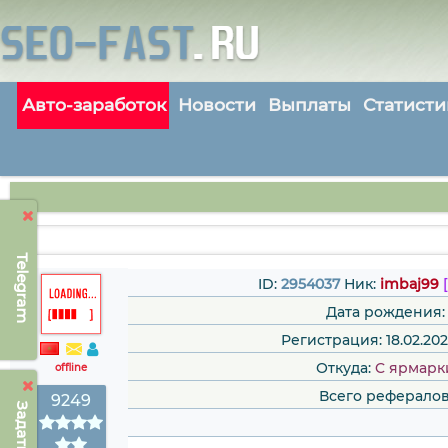
Авто-заработок
Новости
Выплаты
Статисти
Telegram
ID:
2954037
Ник:
imbaj99
Дата рождения:
Регистрация: 18.02.2024
Откуда:
C ярмарк
offline
Всего рефералов
9249