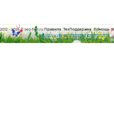
2012 - 2026 © seo-fast.ru
Правила
ТехПоддержка
Помощь
К