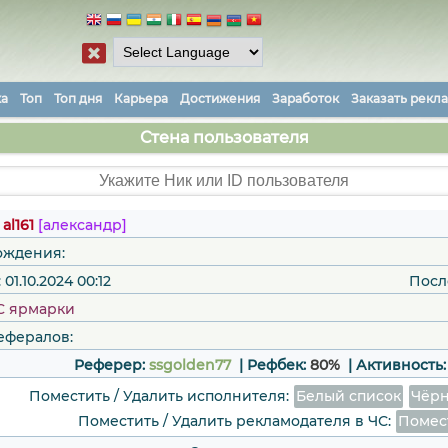
ка
Топ
Топ дня
Карьера
Достижения
Заработок
Заказать рекл
Стена пользователя
:
al161
[александр]
ождения:
01.10.2024 00:12
Посл
C ярмарки
ефералов:
Реферер:
ssgolden77
| Рефбек:
80%
|
Активность
Поместить / Удалить исполнителя:
Белый список
Чёрн
Поместить / Удалить рекламодателя в ЧС:
Помес