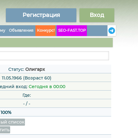
Регистрация
Вход
аму
Объявления
Конкурс!
SEO-FAST.TOP
Статус:
Олигарх
11.05.1966 (Возраст 60)
едний вход:
Сегодня в 00:00
Где:
-
/
-
:
100%
ый список
тить