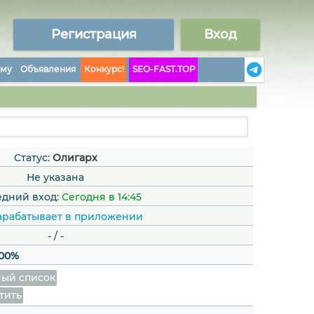
Регистрация
Вход
аму
Объявления
Конкурс!
SEO-FAST.TOP
Статус:
Олигарх
Не указана
дний вход:
Сегодня в 14:45
арабатывает в приложении
-
/
-
100%
ый список
тить