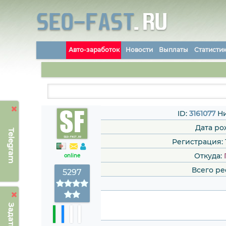
Авто-заработок
Новости
Выплаты
Статисти
ID:
3161077
Ни
Дата ро
Telegram
Регистрация: 1
Откуда:
online
Всего ре
5297