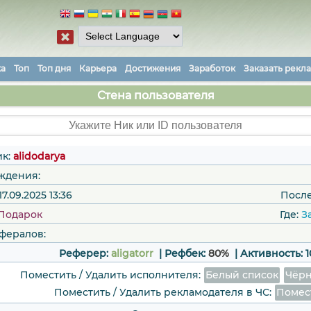
ка
Топ
Топ дня
Карьера
Достижения
Заработок
Заказать рекл
Стена пользователя
к:
alidodarya
ждения:
7.09.2025 13:36
После
Подарок
Где:
З
фералов:
Реферер:
aligatorr
| Рефбек:
80%
|
Активность:
Поместить / Удалить исполнителя:
Белый список
Чёрн
Поместить / Удалить рекламодателя в ЧС:
Помес