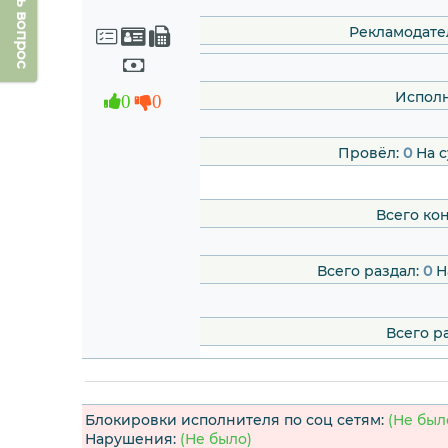
Задать вопрос
Рекламодате
Исполн
0
0
Провёл:
0
На с
Всего ко
Всего раздал:
0
Н
Всего р
Блокировки исполнителя по соц сетям:
(Не был
Нарушения:
(Не было)