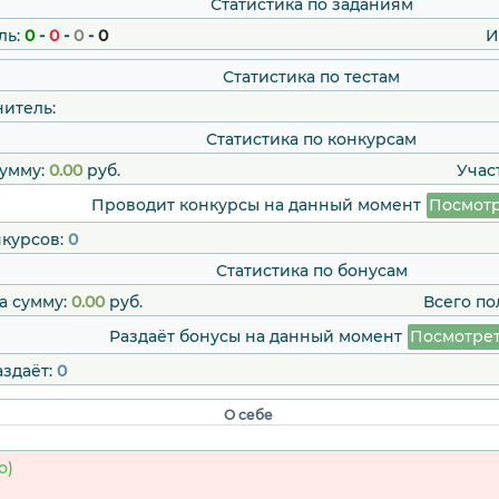
Статистика по заданиям
ль:
0
-
0
-
0
-
0
И
Статистика по тестам
итель:
Статистика по конкурсам
умму:
0.00
руб.
Учас
Проводит конкурсы на данный момент
Посмотр
нкурсов:
0
Статистика по бонусам
а сумму:
0.00
руб.
Всего по
Раздаёт бонусы на данный момент
Посмотре
аздаёт:
0
О себе
о)