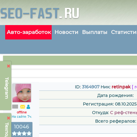
Авто-заработок
Новости
Выплаты
Статисти
Telegram
ID:
3164907
Ник:
retinpak
[ 
Дата рождения:
Регистрация: 08.10.2025 
Откуда:
С реф-стен
offline
На сайте: 7ч.
Всего рефералов:
10046