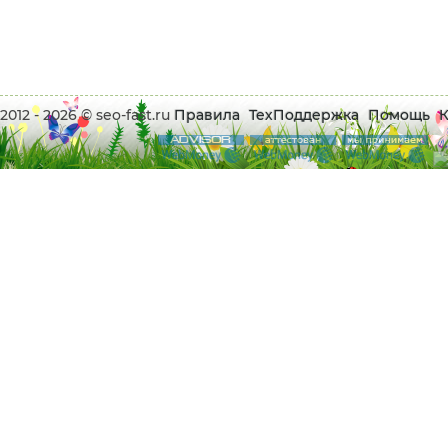
2012 - 2026 © seo-fast.ru
Правила
ТехПоддержка
Помощь
К