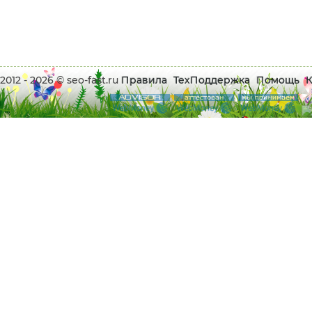
2012 - 2026 © seo-fast.ru
Правила
ТехПоддержка
Помощь
К