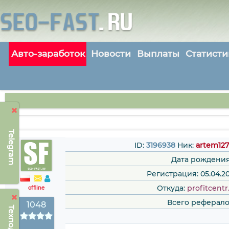
Авто-заработок
Новости
Выплаты
Статисти
Telegram
ID:
3196938
Ник:
artem12
Дата рождения
Регистрация: 05.04.20
Откуда:
profitcent
offline
Всего реферало
1048