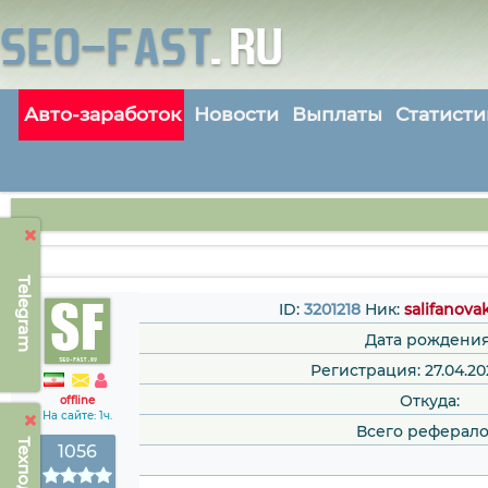
Авто-заработок
Новости
Выплаты
Статисти
Telegram
ID:
3201218
Ник:
salifanova
Дата рождения
Регистрация: 27.04.20
Откуда:
offline
На сайте: 1ч.
Всего реферало
1056