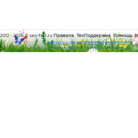
2012 - 2026 © seo-fast.ru
Правила
ТехПоддержка
Помощь
К