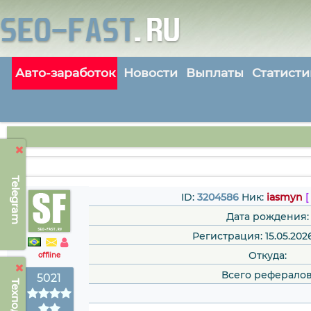
Авто-заработок
Новости
Выплаты
Статисти
Telegram
ID:
3204586
Ник:
iasmyn
[
Дата рождения:
Регистрация: 15.05.202
Откуда:
offline
Всего рефералов
5021