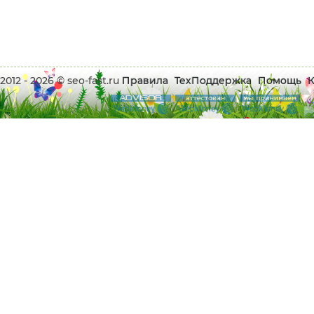
2012 - 2026 © seo-fast.ru
Правила
ТехПоддержка
Помощь
К