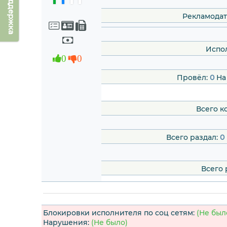
Техподдержка
Рекламодат
Испо
0
0
Провёл:
0
На
Всего к
Всего раздал:
0
Всего 
Блокировки исполнителя по соц сетям:
(Не был
Нарушения:
(Не было)