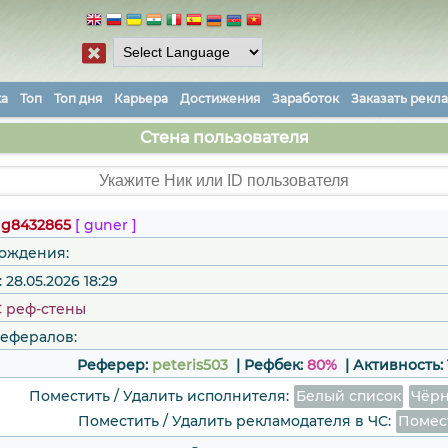
ка
Топ
Топ дня
Карьера
Достижения
Заработок
Заказать рекл
Стена пользователя
:
g8432865
[ guner ]
рождения:
28.05.2026 18:29
С реф-стены
рефералов:
Реферер:
peteris503
| Рефбек:
80%
|
Активность:
Поместить / Удалить исполнителя:
Белый список
Чёрн
Поместить / Удалить рекламодателя в ЧС:
Помес