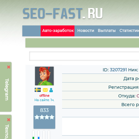
Авто-заработок
Новости
Выплаты
Статисти
ID:
3207291
Ник
Дата 
Telegram
Регистрация: 
Откуда:
offline
На сайте: 1ч.
Всего 
833