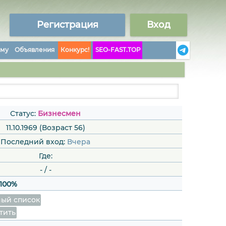
Регистрация
Вход
аму
Объявления
Конкурс!
SEO-FAST.TOP
Статус:
Бизнесмен
11.10.1969 (Возраст 56)
Последний вход:
Вчера
Где:
-
/
-
100%
ый список
тить