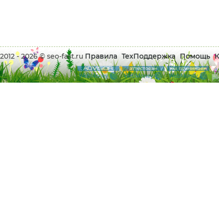
2012 - 2026 © seo-fast.ru
Правила
ТехПоддержка
Помощь
К