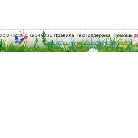
2012 - 2026 © seo-fast.ru
Правила
ТехПоддержка
Помощь
К