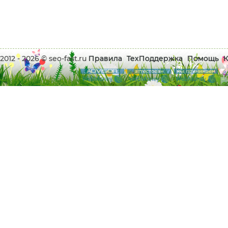
2012 - 2026 © seo-fast.ru
Правила
ТехПоддержка
Помощь
К