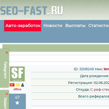
Авто-заработок
Новости
Выплаты
Статисти
Telegram
ID:
3208249
Ник:
le
Дата рождения:
Регистрация: 02.06.202
Откуда:
С реф-сте
offline
Всего рефералов
47