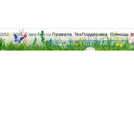
2012 - 2026 © seo-fast.ru
Правила
ТехПоддержка
Помощь
К