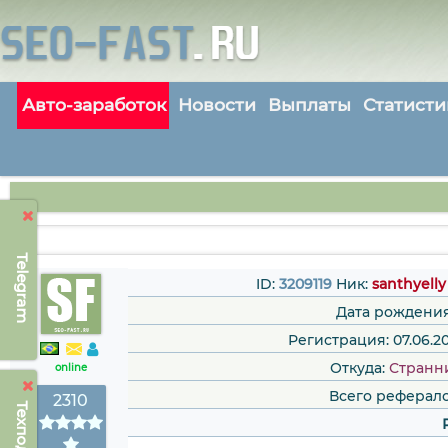
Авто-заработок
Новости
Выплаты
Статисти
Telegram
ID:
3209119
Ник:
santhyelly
Дата рождения
Регистрация: 07.06.20
Откуда:
Странн
online
Всего реферало
2310