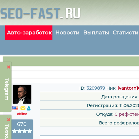
Авто-заработок
Новости
Выплаты
Статисти
Telegram
ID:
3209879
Ник:
ivantorn1
Дата рождения:
Регистрация: 11.06.202
Откуда:
С реф-сте
offline
Всего рефералов
670