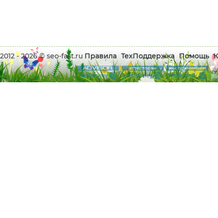
2012 - 2026 © seo-fast.ru
Правила
ТехПоддержка
Помощь
К