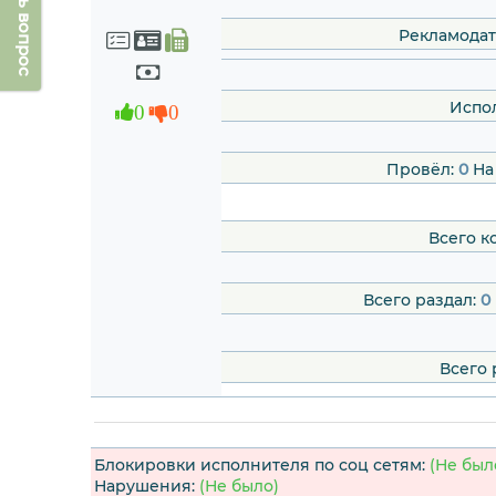
Задать вопрос
Рекламодат
Испо
0
0
Провёл:
0
На
Всего к
Всего раздал:
0
Всего 
Блокировки исполнителя по соц сетям:
(Не был
Нарушения:
(Не было)