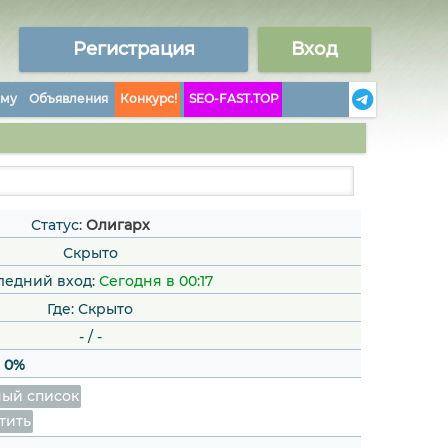
Регистрация
Вход
аму
Объявления
Конкурс!
SEO-FAST.TOP
Статус:
Олигарх
Скрыто
ледний вход:
Сегодня в 00:17
Где: Скрыто
-
/
-
:
0%
ый список
тить