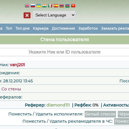
ка
Топ
Топ дня
Карьера
Достижения
Заработок
Заказать рекл
Стена пользователя
Ник:
vanj201
рождения:
28.12.2012 13:45
Пос
:
Со стены
рефералов:
Реферер:
diamond111
| Рефбек:
0%
|
Активность
Поместить / Удалить исполнителя:
Белый список
Чёрн
Поместить / Удалить рекламодателя в ЧС:
Помес