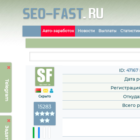
Авто-заработок
Новости
Выплаты
Статисти
ID:
47167
Дата 
Telegram
Регистрация: 
Откуда
Скрыто
Всего 
15283