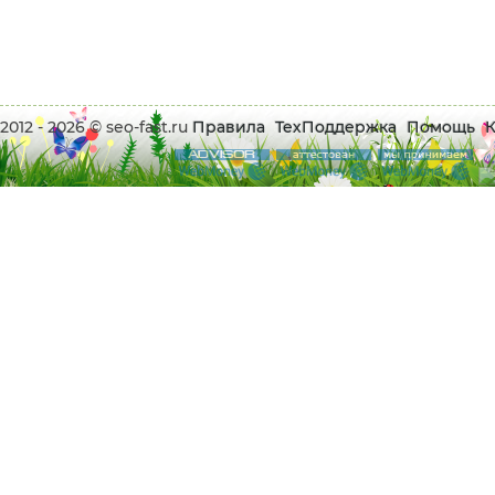
2012 - 2026 © seo-fast.ru
Правила
ТехПоддержка
Помощь
К