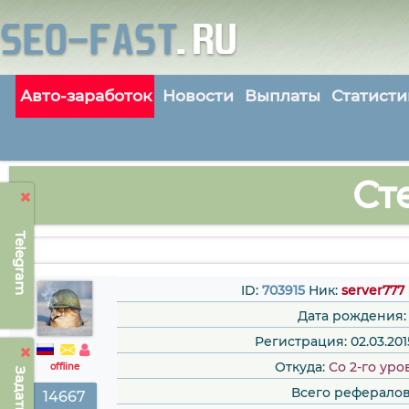
Авто-заработок
Новости
Выплаты
Статисти
Ст
Telegram
ID:
703915
Ник:
server777
Дата рождения:
Регистрация: 02.03.2015
Откуда:
Со 2-го уро
offline
Всего рефералов
14667