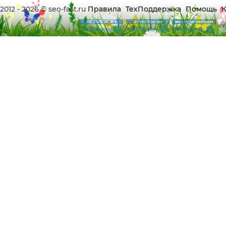
2012 - 2026 © seo-fast.ru
Правила
ТехПоддержка
Помощь
К