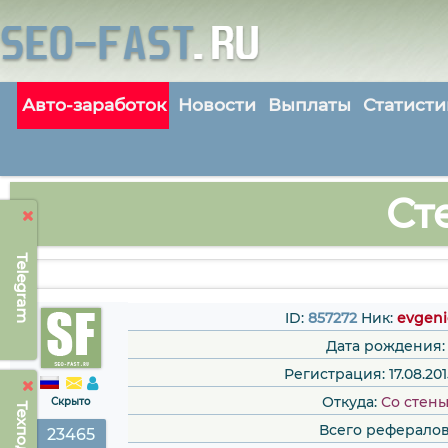
Авто-заработок
Новости
Выплаты
Статисти
Ст
Telegram
ID:
857272
Ник:
evgeni
Дата рождения:
Регистрация: 17.08.2015
Откуда:
Со стен
Скрыто
Всего рефералов
23465