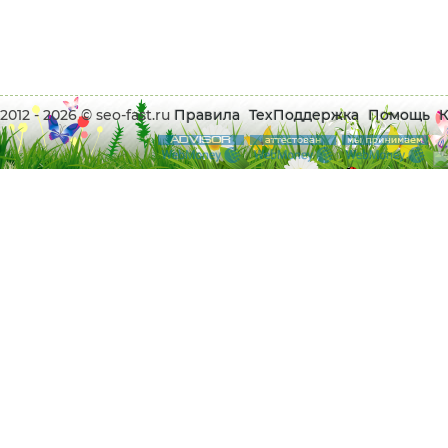
2012 - 2026 © seo-fast.ru
Правила
ТехПоддержка
Помощь
К