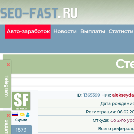
Авто-заработок
Новости
Выплаты
Статисти
Ст
Telegram
ID:
1365399
Ник:
alekseyd
Дата рождения
Регистрация: 06.02.20
Откуда:
Со 2-го у
Скрыто
Всего реферало
1873