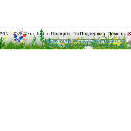
2012 - 2026 © seo-fast.ru
Правила
ТехПоддержка
Помощь
К