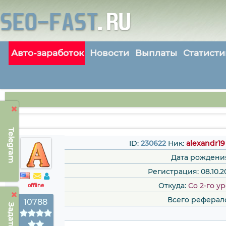
Авто-заработок
Новости
Выплаты
Статисти
Telegram
ID:
230622
Ник:
alexandr19
Дата рождени
Регистрация: 08.10.20
Откуда:
Со 2-го у
offline
Всего реферал
10788