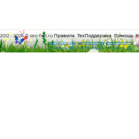
2012 - 2026 © seo-fast.ru
Правила
ТехПоддержка
Помощь
К