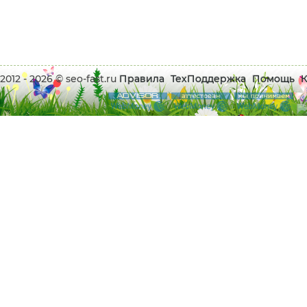
2012 - 2026 © seo-fast.ru
Правила
ТехПоддержка
Помощь
К