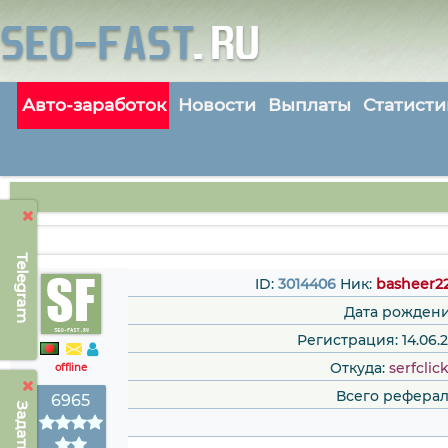
Авто-заработок
Новости
Выплаты
Статисти
Telegram
ID:
3014406
Ник:
basheer22
Дата рождени
Регистрация: 14.06.2
Откуда:
serfclic
offline
Всего реферал
6965