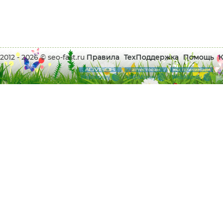
2012 - 2026 © seo-fast.ru
Правила
ТехПоддержка
Помощь
К