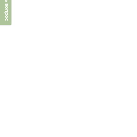
Задать вопрос