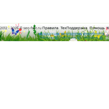
2012 - 2026 © seo-fast.ru
Правила
ТехПоддержка
Помощь
К