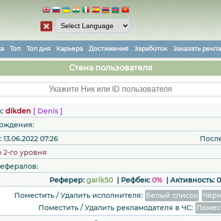
ка
Топ
Топ дня
Карьера
Достижения
Заработок
Заказать рекл
Стена пользователя
к:
dikden
[ Denis ]
рождения:
13.06.2022 07:26
Посл
 2-го уровня
рефералов:
Реферер:
garik50
| Рефбек:
0%
|
Активность:
Поместить / Удалить исполнителя:
Белый список
Чёрн
Поместить / Удалить рекламодателя в ЧС:
Помес