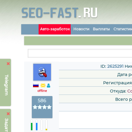
Авто-заработок
Новости
Выплаты
Статисти
ID:
2625291
Ни
Дата 
Telegram
Регистрация: 
Откуда:
Со
offline
Всего 
586