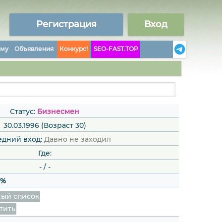
Регистрация
Вход
аму
Объявления
Конкурс!
SEO-FAST.TOP
Статус:
Бизнесмен
30.03.1996 (Возраст 30)
едний вход:
Давно не заходил
Где:
-
/
-
0%
ый список
тить