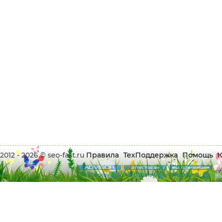
2012 - 2026 © seo-fast.ru
Правила
ТехПоддержка
Помощь
К