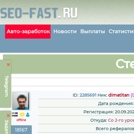
Авто-заработок
Новости
Выплаты
Статисти
Ст
Telegram
ID:
2285691
Ник:
dimatitan
[
Дата рождения:
Регистрация: 20.09.202
Откуда:
Со 2-го ур
offline
Всего рефералов
18167