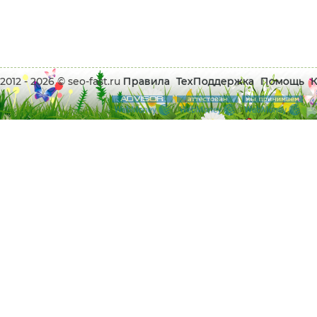
2012 - 2026 © seo-fast.ru
Правила
ТехПоддержка
Помощь
К