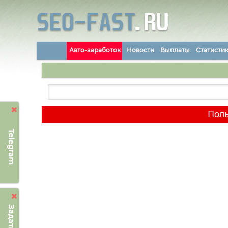
Авто-заработок
Новости
Выплаты
Статисти
Поль
Telegram