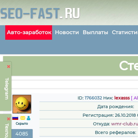
Авто-заработок
Новости
Выплаты
Статисти
Ст
Telegram
ID:
1766032
Ник:
lexasss
[ A
Дата рождения:
Регистрация: 26.10.2018 
Откуда:
wmr-club.r
Скрыто
Всего рефералов:
4085