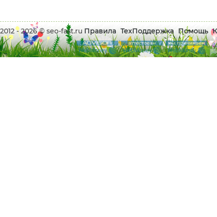
2012 - 2026 © seo-fast.ru
Правила
ТехПоддержка
Помощь
К