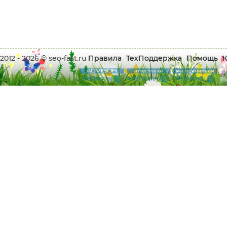
2012 - 2026 © seo-fast.ru
Правила
ТехПоддержка
Помощь
К