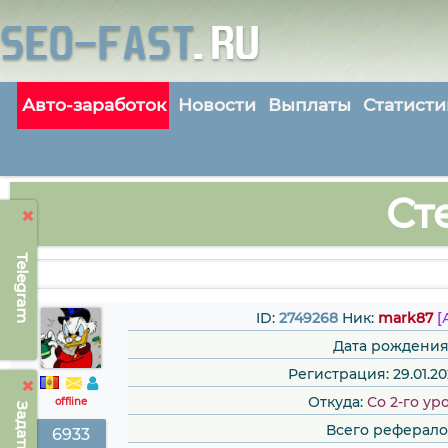
Авто-заработок
Новости
Выплаты
Статисти
Ст
Telegram
ID:
2749268
Ник:
mark87
[
Дата рождения
Регистрация: 29.01.202
Откуда:
Со 2-го ур
offline
Всего реферало
6933