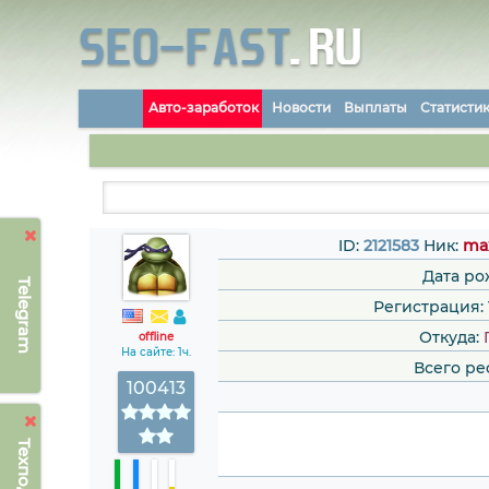
Авто-заработок
Новости
Выплаты
Статисти
ID:
2121583
Ник:
ma
Дата ро
Telegram
Регистрация: 1
Откуда:
offline
На сайте: 1ч.
Всего ре
100413