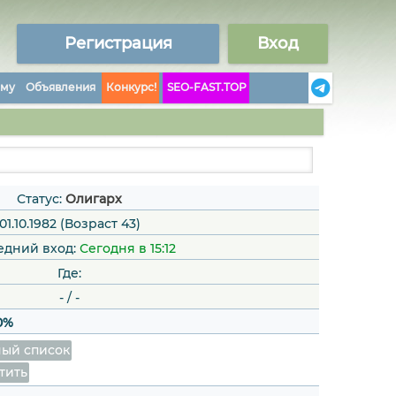
Регистрация
Вход
аму
Объявления
Конкурс!
SEO-FAST.TOP
Статус:
Олигарх
01.10.1982 (Возраст 43)
едний вход:
Сегодня в 15:12
Где:
-
/
-
0%
ый список
тить