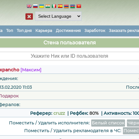
ка
Топ
Топ дня
Карьера
Достижения
Заработок
Заказать рекл
Стена пользователя
xpancho
[Максим]
ждения:
3.02.2020 11:03
Посл
Подарок
фералов:
Реферер:
cruzz
| Рефбек:
80%
|
Активность:
10
Поместить / Удалить исполнителя:
Белый список
Чёрн
Поместить / Удалить рекламодателя в ЧС:
Помес