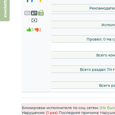
Техподдержка
Рекламодате
Исполн
3
1
Провёл:
0
На с
Всего ко
Всего раздал:
114
Н
Всего р
Блокировки исполнителя по соц сетям:
(Не был
Нарушения:
(1 раз)
Последняя причина:
Нарушен