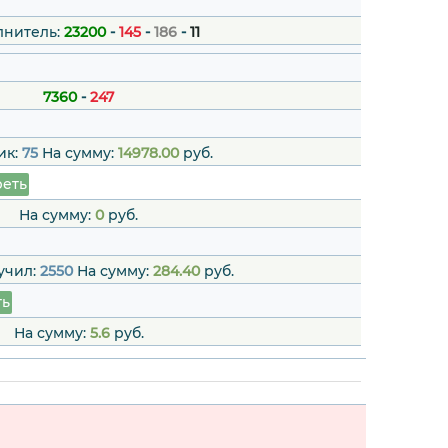
лнитель:
23200
-
145
-
186
-
11
7360
-
247
ик:
75
На сумму:
14978.00
руб.
еть
На сумму:
0
руб.
учил:
2550
На сумму:
284.40
руб.
ть
На сумму:
5.6
руб.