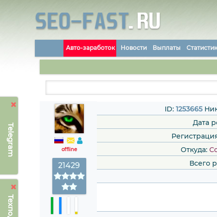
Авто-заработок
Новости
Выплаты
Статисти
ID:
1253665
Ник
Дата 
Telegram
Регистрация: 
Откуда:
Со
offline
Всего 
21429