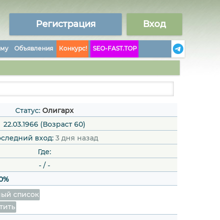
Регистрация
Вход
аму
Объявления
Конкурс!
SEO-FAST.TOP
Статус:
Олигарх
22.03.1966 (Возраст 60)
следний вход:
3 дня назад
Где:
-
/
-
0%
ый список
тить