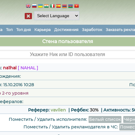
ка
Топ
Топ дня
Карьера
Достижения
Заработок
Заказать рекл
Стена пользователя
:
na1hal
[ NAHAL ]
рождения:
15.10.2016 10:28
По
 2-го уровня
рефералов:
Реферер:
vavilen
| Рефбек:
30%
|
Активность:
5
Поместить / Удалить исполнителя:
Белый список
Чёрн
Поместить / Удалить рекламодателя в ЧС:
Помес