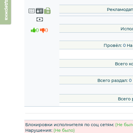
Техподдержка
Рекламодат
Испо
0
0
Провёл:
0
На
Всего к
Всего раздал:
0
Всего 
Блокировки исполнителя по соц сетям:
(Не был
Нарушения:
(Не было)