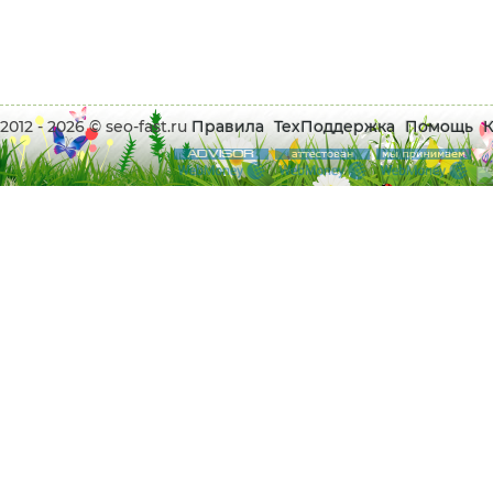
2012 - 2026 © seo-fast.ru
Правила
ТехПоддержка
Помощь
К