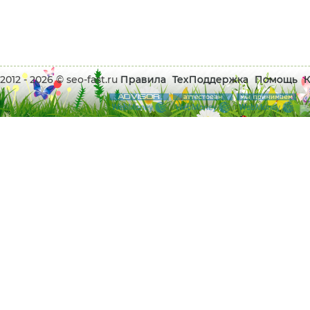
2012 - 2026 © seo-fast.ru
Правила
ТехПоддержка
Помощь
К