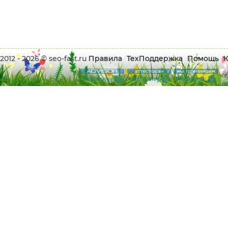
2012 - 2026 © seo-fast.ru
Правила
ТехПоддержка
Помощь
К