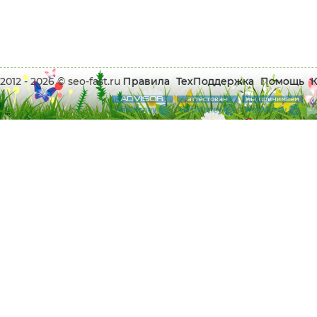
2012 - 2026 © seo-fast.ru
Правила
ТехПоддержка
Помощь
К