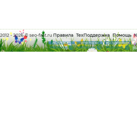
2012 - 2026 © seo-fast.ru
Правила
ТехПоддержка
Помощь
К