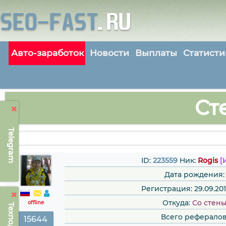
Авто-заработок
Новости
Выплаты
Статисти
Ст
Telegram
ID:
223559
Ник:
Rogis
[
Дата рождения:
Регистрация: 29.09.2013
Откуда:
Сo стен
offline
Всего рефералов
15644