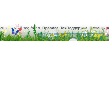
2012 - 2026 © seo-fast.ru
Правила
ТехПоддержка
Помощь
К