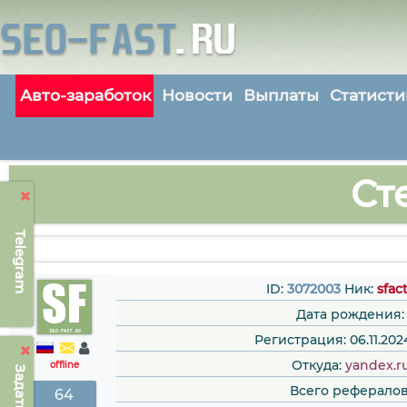
Авто-заработок
Новости
Выплаты
Статисти
Ст
Telegram
ID:
3072003
Ник:
sfac
Дата рождения:
Регистрация: 06.11.2024
Откуда:
yandex.r
offline
Всего рефералов
64