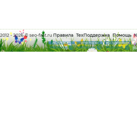
2012 - 2026 © seo-fast.ru
Правила
ТехПоддержка
Помощь
К