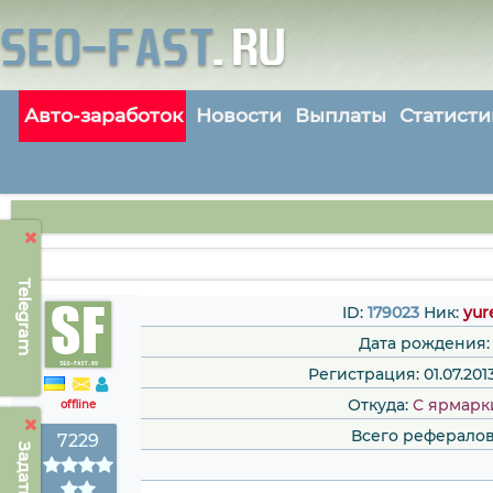
Авто-заработок
Новости
Выплаты
Статисти
Telegram
ID:
179023
Ник:
yur
Дата рождения:
Регистрация: 01.07.2013
Откуда:
C ярмарк
offline
Всего рефералов
7229