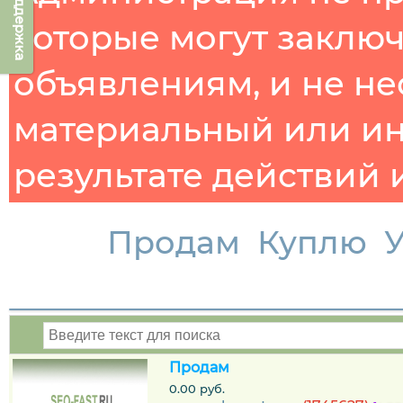
Техподдержка
которые могут заклю
объявлениям, и не не
материальный или ин
результате действий 
Продам
Куплю
У
Продам
0.00 руб.