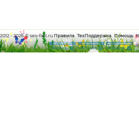
2012 - 2026 © seo-fast.ru
Правила
ТехПоддержка
Помощь
К