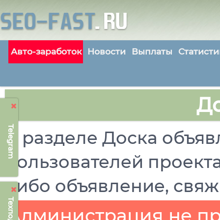
Авто-заработок
Новости
Выплаты
Статисти
Д
Telegram
В разделе Доска объя
пользователей проект
либо объявление, свяж
Администрация не при