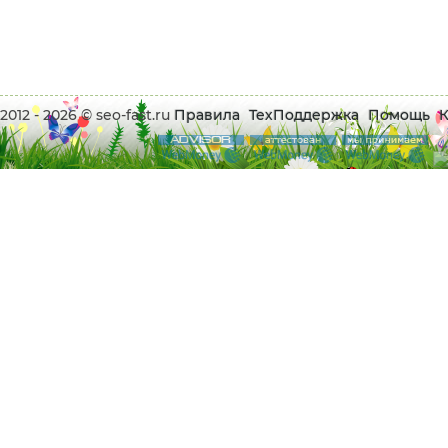
2012 - 2026 © seo-fast.ru
Правила
ТехПоддержка
Помощь
К