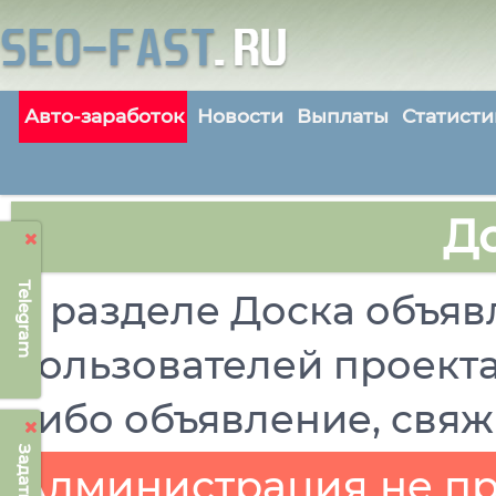
Авто-заработок
Новости
Выплаты
Статисти
Д
Telegram
В разделе Доска объя
пользователей проект
либо объявление, свяж
Администрация не при