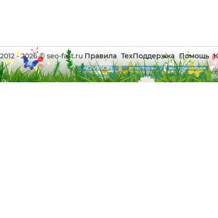
2012 - 2026 © seo-fast.ru
Правила
ТехПоддержка
Помощь
К