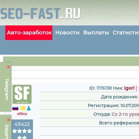
Авто-заработок
Новости
Выплаты
Статисти
Telegram
ID:
1176138
Ник:
igorl
[
Дата рождения:
Регистрация: 10.07.2016
Откуда:
Со 2-го уро
offline
Всего рефералов
49422