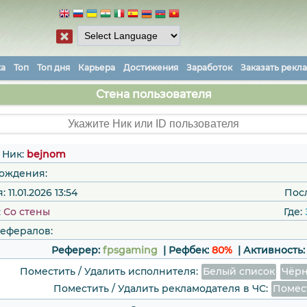
ка
Топ
Топ дня
Карьера
Достижения
Заработок
Заказать рекл
Стена пользователя
Ник:
bejnom
рождения:
11.01.2026 13:54
Пос
:
Сo стены
Где:
рефералов:
Реферер:
fpsgaming
| Рефбек:
80%
|
Активность
Поместить / Удалить исполнителя:
Белый список
Чёрн
Поместить / Удалить рекламодателя в ЧС:
Помес