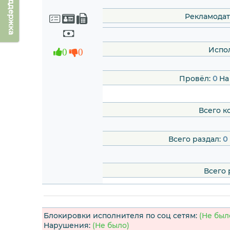
Техподдержка
Рекламодат
Испо
0
0
Провёл:
0
На
Всего к
Всего раздал:
0
Всего 
Блокировки исполнителя по соц сетям:
(Не был
Нарушения:
(Не было)