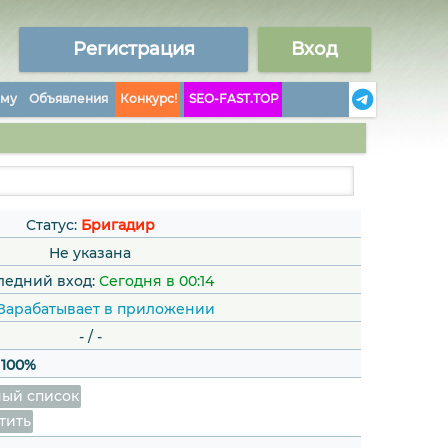
Регистрация
Вход
аму
Объявления
Конкурс!
SEO-FAST.TOP
Статус:
Бригадир
Не указана
ледний вход:
Сегодня в 00:14
Зарабатывает в приложении
-
/
-
:
100%
ый список
тить