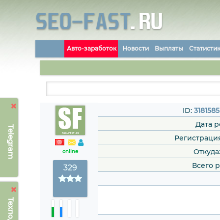
Авто-заработок
Новости
Выплаты
Статисти
ID:
3181585
Дата 
Telegram
Регистрация: 
Откуда
online
Всего 
329