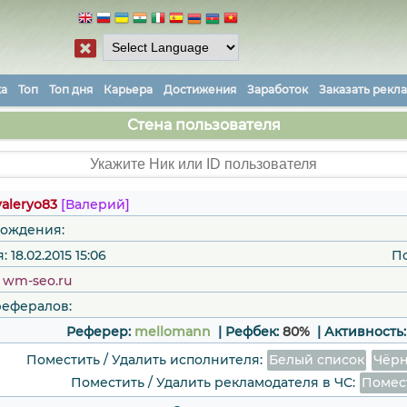
ка
Топ
Топ дня
Карьера
Достижения
Заработок
Заказать рекл
Стена пользователя
valeryo83
[Валерий]
рождения:
 18.02.2015 15:06
П
:
wm-seo.ru
рефералов:
Реферер:
mellomann
| Рефбек:
80%
|
Активность
Поместить / Удалить исполнителя:
Белый список
Чёрн
Поместить / Удалить рекламодателя в ЧС:
Помес