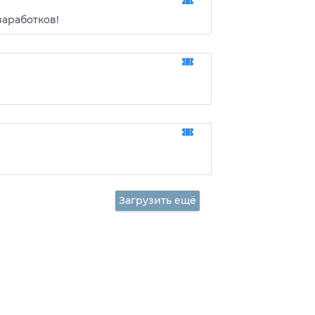
заработков!
Загрузить ещё