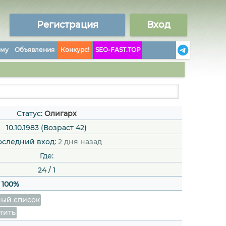
Регистрация
Вход
аму
Объявления
Конкурс!
SEO-FAST.TOP
Статус:
Олигарх
10.10.1983 (Возраст 42)
оследний вход:
2 дня назад
Где:
24
/
1
:
100%
ый список
тить