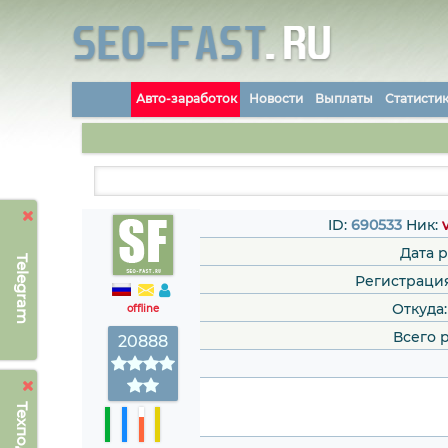
Авто-заработок
Новости
Выплаты
Статисти
ID:
690533
Ник:
Дата 
Telegram
Регистрация:
Откуда
offline
Всего 
20888