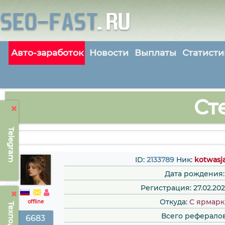
Авто-заработок
Новости
Выплаты
Статисти
Ст
Telegram
ID:
2133789
Ник:
kotwasj
Дата рождения:
Регистрация: 27.02.202
Откуда:
C ярмар
offline
Всего рефералов
6683