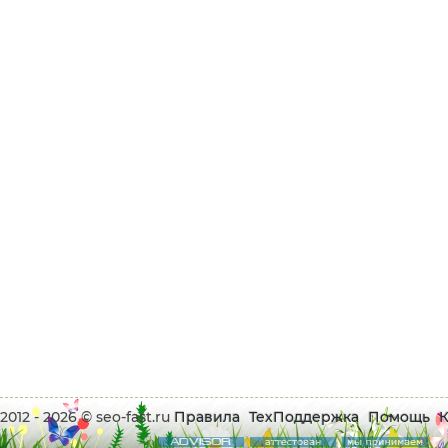
2012 - 2026 © seo-fast.ru
Правила
ТехПоддержка
Помощь
К